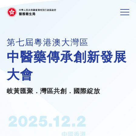
第七屆粵港澳大灣區
中醫藥傳承創新發展
大會
岐黃匯聚．灣區共創．國際綻放