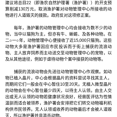
建议将总目22（即渔农自然护理署（渔护署））的开支预
算削减130万元，取消渔护署对动物管理中心所接收的动
物进行人道毁灭的拨款。政府反对这项修正案。
每年，渔护署的动物管理中心均会接收为数不少的动
物，当中以猫狗为主，但亦有牛、蜥蜴、及各种动物。在
二○一○年，动物管理中心便接收了近15,000只猫狗。这些
动物大多是渔护署因应市民投诉而于街上捕获的流浪动
物、主人放弃饲养而主动送交至动物管理中心的宠物，以
及从其他途径，例如于虐待动物个案中接获的动物等。
捕获的流浪动物会先送往动物管理中心作观察。如动
物已植入晶片，中心会根据晶片的资料尝试寻找其主人，
而期间它们一般会在中心暂住10至20天。无植入微型晶片
的动物会在中心暂住最少四天，以待主人认领。由主人交
出或无人认领的动物若健康状况良好，经兽医评估为性情
温驯而适合被领养，渔护署会安排把它们转交动物福利机
构供市民领养。无人认领或收养的动物最后才会被人道毁
灭，所以渔护署并非滥杀动物。