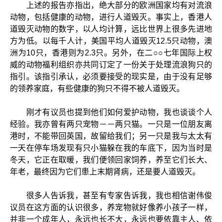
上述的报告亦指出，绝大部分的欧洲国家均有对流浪
动物，包括健康的动物，进行人道毁灭。事实上，香港人
道毁灭动物的数字，以人均计算，远比世界上很多先进地
方为低。以每千人计，美国平均人道毁灭12.5只动物，澳
洲为10只，香港则为2.3只。另外，在二○○七年国际上权
威的动物福利组织亦共同订定了一份关于处理流浪狗只的
指引。该指引承认，必须要接受的现实是，由于没有足够
的领养家庭，有些健康的狗只不得不被人道毁灭。
刚才有议员也提到他们如何爱护动物，我也谈谈个人
经验。我亦曾有两只宠物－－两只猫。一只是一位朋友离
港时，不能带回英国，故留给我们；另一只是我与太太有
一天在停车场发现有只小猫躲在我的车底下，因为当时是
冬天，它正在取暖，我们便领回家饲养，养至它们长大、
年老，最终因为它们患上末期肾病，还是要人道毁灭。
很多人告诉我，甚至有专家告诉我，我也相信谢伟俊
议员在这方面的认识很多，养宠物就好像养小孩子一样，
并非一个成年人，永远也长不大，永远也要依靠主人、依