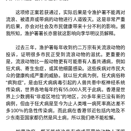
这项修正案若获通过，实际后果是令渔护署不能再对
流浪、被遗弃或带病的动物进行人道毁灭。这是非常严重
的后果，亦会对社会及市民健康带来十分不利的影响。据
我所知，渔护署署长亦曾就这影响向李华明议员解释。
过去三年，渔护署每年收到约二万宗有关流浪动物的
投诉，证明很多市民正受到流浪动物的滋扰。更重要的
是，流浪动物比一般动物更有可能患有人畜共通病，例如
狂犬病、寄生虫症，或其他细菌感染。这些疾病对市民大
众的健康构成严重的威胁。就以狂犬病为例，狂犬病俗称
“疯狗症”，是由狂犬病病毒引起的人兽共患中枢神经系统
传染病，世界各地每年约有55,000人死于此病。香港是世
界上少数拥有“非疫区地位”的地区，20多年来已没有新的
病例，但由于狂犬病是至今为止人类唯一病死率高达差不
多100％的急性传染病，而此病在香港邻近包括内地及不
少东南亚国家都仍然是风土病，所以我们绝不能松懈。