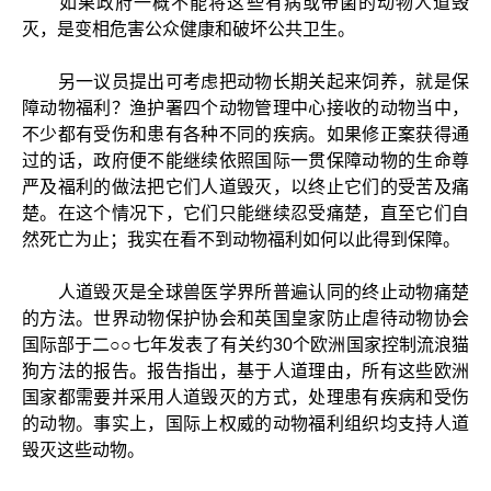
如果政府一概不能将这些有病或带菌的动物人道毁
灭，是变相危害公众健康和破坏公共卫生。
另一议员提出可考虑把动物长期关起来饲养，就是保
障动物福利？渔护署四个动物管理中心接收的动物当中，
不少都有受伤和患有各种不同的疾病。如果修正案获得通
过的话，政府便不能继续依照国际一贯保障动物的生命尊
严及福利的做法把它们人道毁灭，以终止它们的受苦及痛
楚。在这个情况下，它们只能继续忍受痛楚，直至它们自
然死亡为止；我实在看不到动物福利如何以此得到保障。
人道毁灭是全球兽医学界所普遍认同的终止动物痛楚
的方法。世界动物保护协会和英国皇家防止虐待动物协会
国际部于二○○七年发表了有关约30个欧洲国家控制流浪猫
狗方法的报告。报告指出，基于人道理由，所有这些欧洲
国家都需要并采用人道毁灭的方式，处理患有疾病和受伤
的动物。事实上，国际上权威的动物福利组织均支持人道
毁灭这些动物。