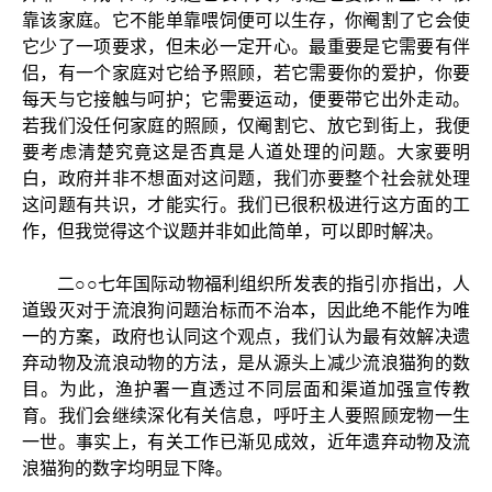
靠该家庭。它不能单靠喂饲便可以生存，你阉割了它会使
它少了一项要求，但未必一定开心。最重要是它需要有伴
侣，有一个家庭对它给予照顾，若它需要你的爱护，你要
每天与它接触与呵护；它需要运动，便要带它出外走动。
若我们没任何家庭的照顾，仅阉割它、放它到街上，我便
要考虑清楚究竟这是否真是人道处理的问题。大家要明
白，政府并非不想面对这问题，我们亦要整个社会就处理
这问题有共识，才能实行。我们已很积极进行这方面的工
作，但我觉得这个议题并非如此简单，可以即时解决。
二○○七年国际动物福利组织所发表的指引亦指出，人
道毁灭对于流浪狗问题治标而不治本，因此绝不能作为唯
一的方案，政府也认同这个观点，我们认为最有效解决遗
弃动物及流浪动物的方法，是从源头上减少流浪猫狗的数
目。为此，渔护署一直透过不同层面和渠道加强宣传教
育。我们会继续深化有关信息，呼吁主人要照顾宠物一生
一世。事实上，有关工作已渐见成效，近年遗弃动物及流
浪猫狗的数字均明显下降。