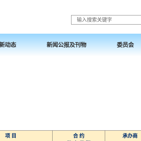
跳至主要内容
新动态
新闻公报及刊物
委员会
项 目
合 约
承办商