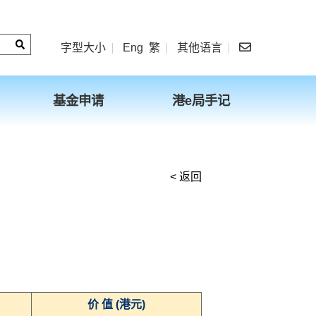
字型大小
Eng
繁
其他语言
基金申请
港e局手记
< 返回
价 值 (港元)