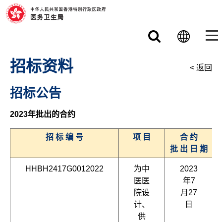
跳至主要内容
招标资料
< 返回
招标公告
2023年批出的合约
招 标 编 号
项 目
合 约
批 出 日 期
HHBH2417G0012022
为中
2023
医医
年7
院设
月27
计、
日
供