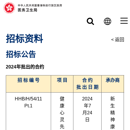
跳至主要内容
招标资料
< 返回
招标公告
2024年批出的合约
招 标 编 号
项 目
合 约
承办商
批 出 日 期
HHB/H/54/11
健
2024
新
Pt.1
康
年7
生
心
月24
精
灵
日
神
先
康