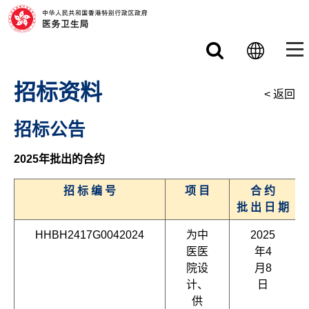
跳至主要内容
招标资料
< 返回
招标公告
2025年批出的合约
招 标 编 号
项 目
合 约
批 出 日 期
HHBH2417G0042024
为中
2025
医医
年4
院设
月8
计、
日
供