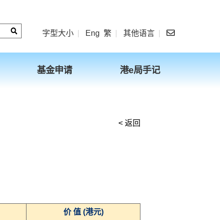
字型大小
Eng
繁
其他语言
基金申请
港e局手记
< 返回
价 值 (港元)