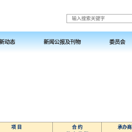
跳至主要内容
新动态
新闻公报及刊物
委员会
项 目
合 约
承办商