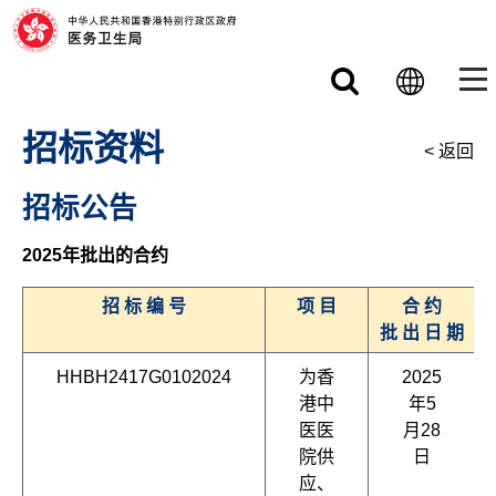
跳至主要内容
招标资料
< 返回
招标公告
2025年批出的合约
招 标 编 号
项 目
合 约
批 出 日 期
HHBH2417G0102024
为香
2025
港中
年5
医医
月28
院供
日
应、