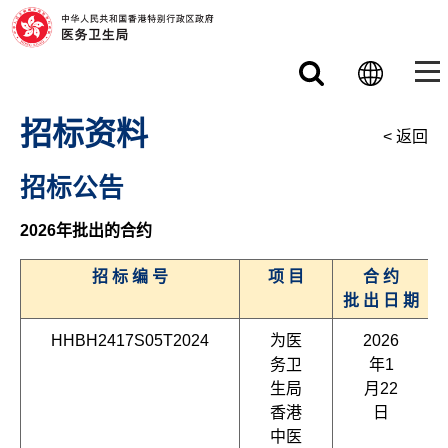
跳至主要内容
招标资料
< 返回
招标公告
2026年批出的合约
招 标 编 号
项 目
合 约
批 出 日 期
HHBH2417S05T2024
为医
2026
务卫
年1
生局
月22
香港
日
中医