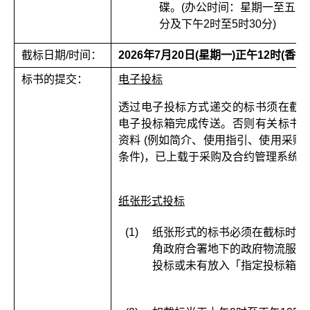
碟。(办公时间：星期一至五(公
分及下午2时至5时30分)
截标日期/时间：
2026年7月20日(星期一)正午12时(香港
标书的提交：
电子投标
透过电子投标方式递交的标书须在截
电子投标箱完成传送。否则有关标书
资料 (例如简介、使用指引、使用采
条件)，已上载于采购及合约管理系统(
h
纸张形式投标
(1)
纸张形式的标书必须在截标时间
角政府合署地下的政府物流服务
投标或未有放入「指定投标箱」