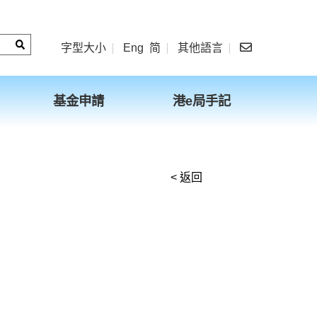
字型大小
Eng
简
其他語言
基金申請
港e局手記
< 返回