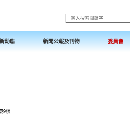
跳至主要內容
新動態
新聞公報及刊物
委員會
廈9樓