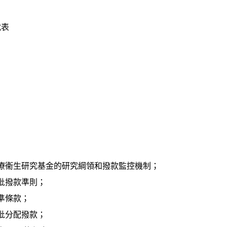
代表
療衞生研究基金的研究綱領和撥款監控機制；
批撥款準則；
準條款；
批分配撥款；