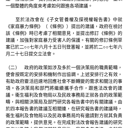
一個整體的角度來考慮如何跟進各項建議。
至於法改會在《子女管養權及探視權報告書》中就
《家庭暴力條例》（《條例》）提出的建議，政府在檢討
該《條例》時已考慮了相關意見，並提出修訂《條例》的
建議，加強對家庭暴力受害人的保護。有關的修訂條例草
案已於二○○七年六月十五日刊登憲報，並將於二○○七年六
月二十七日提交立法會。
（二） 政府的政策如涉及多於一個決策局的職責範疇，
便會按既定的安排和機制作出協調。上述安排行之有效，
有助政府靈活迅速地回應社會不斷轉變的需求和關注的事
項。各決策局和部門將繼續攜手合作，跟進法改會的建
議。衞生福利及食物局以及民政事務局正就各自的政策範
疇，與相關決策局及部門研究各報告書中的有關建議。由
於四本報告書的建議互相關連，在研究報告書的建議時，
衞生福利及食物局以及民政事務局均有邀請對方就其負責
的政策範疇，提供意見。在完成對法改會報告建議的研究