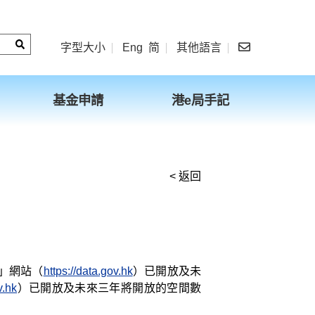
字型大小
Eng
简
其他語言
基金申請
港e局手記
< 返回
」網站（
https://data.gov.hk
）已開放及未
v.hk
）已開放及未來三年將開放的空間數