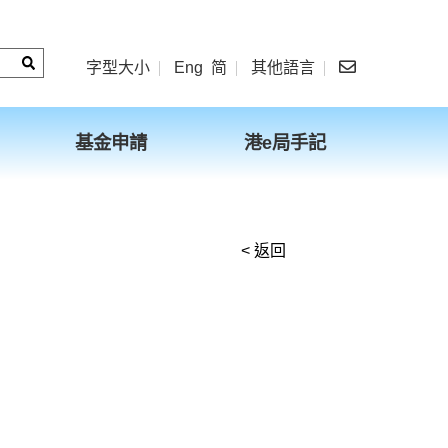
字型大小
Eng
简
其他語言
基金申請
港e局手記
< 返回