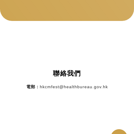
聯絡我們
電郵：
hkcmfest@healthbureau.gov.hk