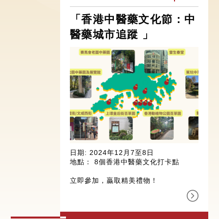
「香港中醫藥文化節：中
首
醫藥城市追蹤 」
動禮
日期: 2024年12月7至8日
日期: 
地點： 8個香港中醫藥文化打卡點
地點:
立即參加，贏取精美禮物！