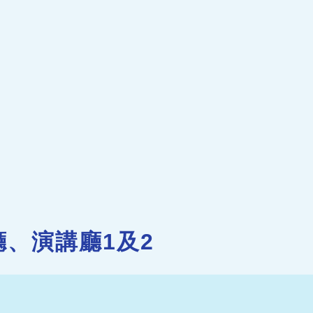
廳、演講廳1及2