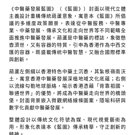
《中醫藥發展藍圖》（《藍圖》）封面以現代立體
主義設計重構傳統葫蘆意象，寓意本《藍圖》所倡
議的多維度政策願景，表達從中醫服務、中醫專
業、中藥發展、傳承文化和走向世界等不同範疇全
面推進中醫藥發展。葫蘆是中醫藥的標誌，象徵懸
壺濟世，又有容器的特質，引申為香港作為中西交
匯的容器，既盛載傳統中醫智慧，又融合國際標準
與創新。
葫蘆左側綴以香港特色中藥土沉香，其紮根嶺南沃
土，寓意香港中醫藥發展深植地域文化底蘊；右側
以流線勾勒地球脈絡，喻示香港憑藉「背靠祖國、
聯通世界」的優勢，將成為中醫藥走向世界的橋頭
堡。封面背景嵌入微觀網絡線條圖案，隱喻科研與
數字化貢獻中醫藥發展。
整體設計以傳統文化符號為媒、現代視覺藝術為
用，形象化表達本《藍圖》傳承精華，守正創新的
精神。