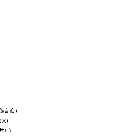
言论 )
文)
片）)