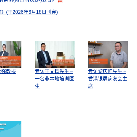
》(于2026年6月18日刊宪)
永强教授
专访王文扬先生 –
专访黎庆坤先生 –
一名非本地培训医
香港银屑病友会主
生
席