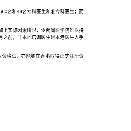
60名和49名专科医生和准专科医生；而
加上实际因素所限，令两间医学院难以持
月之前，非本地培训医生是本港医生人手
。
业资格试，亦能够在香港取得正式注册资