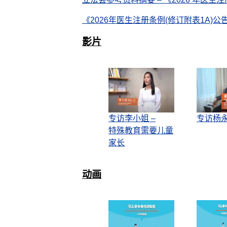
《2026年医生注册条例(修订附表1A)公告
影片
专访李小姐 –
专访杨
特殊教育需要儿童
家长
动画