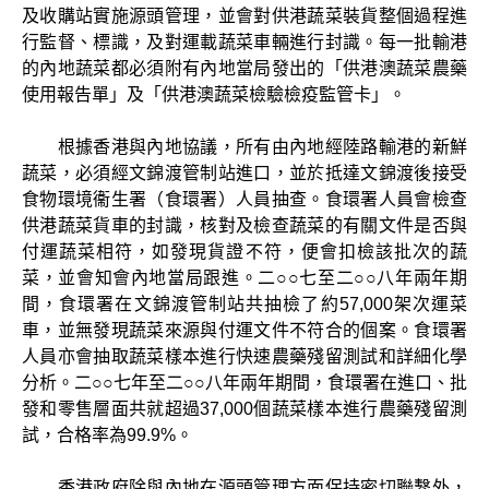
及收購站實施源頭管理，並會對供港蔬菜裝貨整個過程進
行監督、標識，及對運載蔬菜車輛進行封識。每一批輸港
的內地蔬菜都必須附有內地當局發出的「供港澳蔬菜農藥
使用報告單」及「供港澳蔬菜檢驗檢疫監管卡」。
根據香港與內地協議，所有由內地經陸路輸港的新鮮
蔬菜，必須經文錦渡管制站進口，並於抵達文錦渡後接受
食物環境衞生署（食環署）人員抽查。食環署人員會檢查
供港蔬菜貨車的封識，核對及檢查蔬菜的有關文件是否與
付運蔬菜相符，如發現貨證不符，便會扣檢該批次的蔬
菜，並會知會內地當局跟進。二○○七至二○○八年兩年期
間，食環署在文錦渡管制站共抽檢了約57,000架次運菜
車，並無發現蔬菜來源與付運文件不符合的個案。食環署
人員亦會抽取蔬菜樣本進行快速農藥殘留測試和詳細化學
分析。二○○七年至二○○八年兩年期間，食環署在進口、批
發和零售層面共就超過37,000個蔬菜樣本進行農藥殘留測
試，合格率為99.9%。
香港政府除與內地在源頭管理方面保持密切聯繫外，