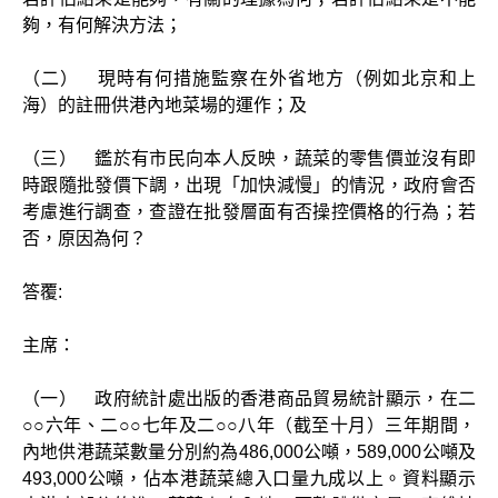
夠，有何解決方法；
（二） 現時有何措施監察在外省地方（例如北京和上
海）的註冊供港內地菜場的運作；及
（三） 鑑於有市民向本人反映，蔬菜的零售價並沒有即
時跟隨批發價下調，出現「加快減慢」的情況，政府會否
考慮進行調查，查證在批發層面有否操控價格的行為；若
否，原因為何？
答覆:
主席：
（一） 政府統計處出版的香港商品貿易統計顯示，在二
○○六年、二○○七年及二○○八年（截至十月）三年期間，
內地供港蔬菜數量分別約為486,000公噸，589,000公噸及
493,000公噸，佔本港蔬菜總入口量九成以上。資料顯示