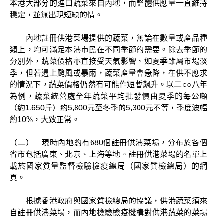
本港大部分的進口蔬菜來自內地，而整體供應量一直維持
穩定，並無出現短缺的情。
內地註冊供港菜場提供的蔬菜，無論在數量或產品種
類上，均可滿足本港市民在不同季節的需要。除去季節的
分別外，蔬菜價格亦直接受天氣影響，如夏季雖屬市場淡
季，但若遇上颱風或暴雨，蔬菜產量會急降，在供不應求
的情況下，蔬菜價格仍然有可能作短暫飆升。以二○○八年
為例，蔬菜統營處全年蔬菜平均批發價由夏季的每公噸
（約1,650斤）約5,800元至冬季的5,300元不等，季度波幅
約10%，大致正常。
（二） 現時內地約有680個註冊供港菜場，分布於各個
省市包括廣東、北京、上海等地。註冊供港菜場的名單上
載於國家質量監督檢驗檢疫總局（國家質檢總局）的網
頁。
根據香港政府與國家質檢總局的協議，供港蔬菜須來
自註冊供港菜場，而內地檢驗檢疫機構對供港蔬菜的菜場