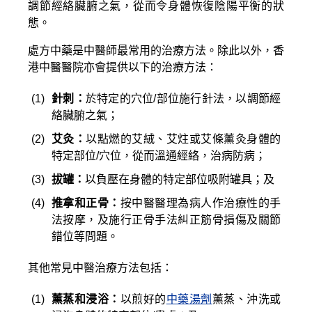
調節經絡臟腑之氣，從而令身體恢復陰陽平衡的狀
態。
處方中藥是中醫師最常用的治療方法。除此以外，香
港中醫醫院亦會提供以下的治療方法：
(1)
針刺：
於特定的穴位/部位施行針法，以調節經
絡臟腑之氣；
(2)
艾灸：
以點燃的艾絨、艾炷或艾條薰灸身體的
特定部位/穴位，從而溫通經絡，治病防病；
(3)
拔罐：
以負壓在身體的特定部位吸附罐具；及
(4)
推拿和正骨：
按中醫醫理為病人作治療性的手
法按摩，及施行正骨手法糾正筋骨損傷及關節
錯位等問題。
其他常見中醫治療方法包括：
(1)
薰蒸和浸浴：
以煎好的
中藥湯劑
薰蒸、沖洗或